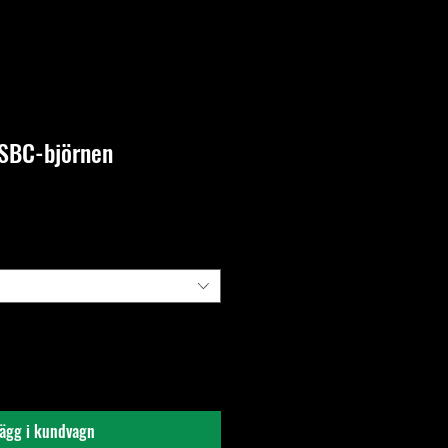
SBC-björnen
ägg i kundvagn