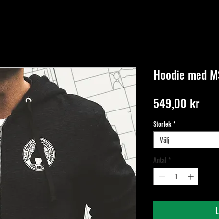
Hoodie med M
Pris
549,00 kr
Storlek
*
Välj
Antal
*
L