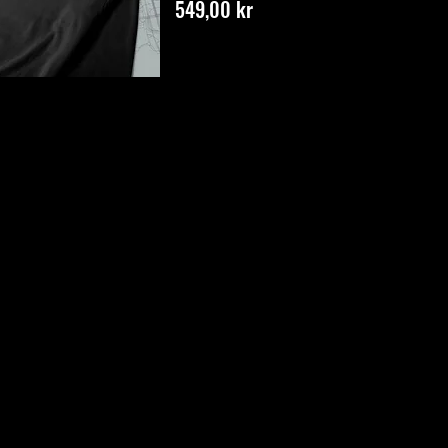
Pris
549,00 kr