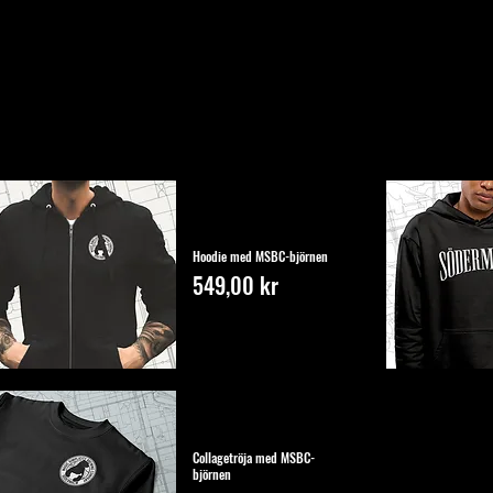
Hoodie med MSBC-björnen
Pris
549,00 kr
Collagetröja med MSBC-
björnen